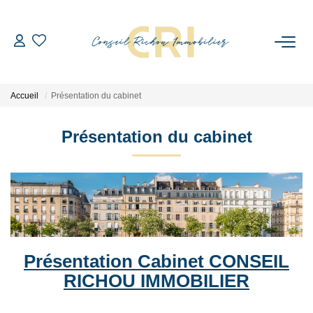
PRÉSENTATION DU CABINET
Accueil
Présentation du cabinet
NOS BIENS
Présentation du cabinet
Nos Biens
Références
NOS MÉTIERS
Syndic De Copropriété
Présentation Cabinet CONSEIL
Gestion Locative
RICHOU IMMOBILIER
Transactions