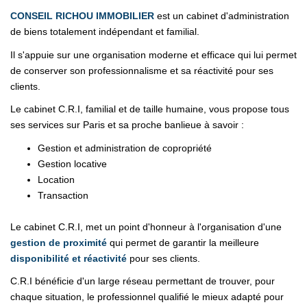
CONSEIL RICHOU IMMOBILIER
est un cabinet d'administration
de biens totalement indépendant et familial.
ESTIMATION
Il s'appuie sur une organisation moderne et efficace qui lui permet
de conserver son professionnalisme et sa réactivité pour ses
CONTACT
clients.
Le cabinet C.R.I, familial et de taille humaine, vous propose tous
NOS ESPACES CLIENT
ses services sur Paris et sa proche banlieue à savoir :
Gestion et administration de copropriété
Espace Client Gérance
Gestion locative
Espace Client Syndic
Location
Transaction
Le cabinet C.R.I, met un point d'honneur à l'organisation d'une
gestion de proximité
qui permet de garantir la meilleure
disponibilité et
réactivité
pour ses clients.
C.R.I bénéficie d'un large réseau permettant de trouver, pour
chaque situation, le professionnel qualifié le mieux adapté pour