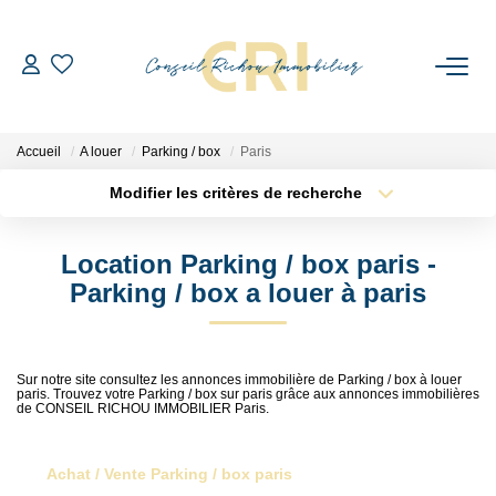
PRÉSENTATION DU CABINET
Accueil
A louer
Parking / box
Paris
NOS BIENS
Modifier les critères de recherche
Type de transaction
Localisation
Acheter
Localisation
Nos Biens
Location Parking / box paris -
Type de bien
Références
Sélectionnez...
Surface min
Parking / box a louer à paris
Plus de critères
Budget max
NOS MÉTIERS
Sur notre site consultez les annonces immobilière de Parking / box à louer
paris. Trouvez votre Parking / box sur paris grâce aux annonces immobilières
Créer une alerte
Syndic De Copropriété
de CONSEIL RICHOU IMMOBILIER Paris.
Gestion Locative
Transactions
Achat / Vente Parking / box paris